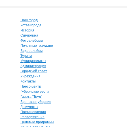
Наш город
Устав города
История
Символика
Фотоальбомы
Почетные граждане
Видеоальбом
Туризм
Муниципалитет
Администрация
Городской совет
Учреждения
Контакты
Пресс-центр
Губернские вести
Газета "Труд"
Брянская губерния
Документы
Постановления
Распоряжения
Целевые программы