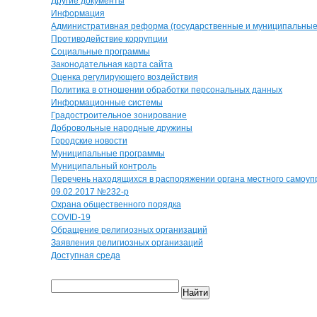
Другие документы
Информация
Административная реформа (государственные и муниципальные 
Противодействие коррупции
Социальные программы
Законодательная карта сайта
Оценка регулирующего воздействия
Политика в отношении обработки персональных данных
Информационные системы
Градостроительное зонирование
Добровольные народные дружины
Городские новости
Муниципальные программы
Муниципальный контроль
Перечень находящихся в распоряжении органа местного самоуп
09.02.2017 №232-р
Охрана общественного порядка
COVID-19
Обращение религиозных организаций
Заявления религиозных организаций
Доступная среда
Найти