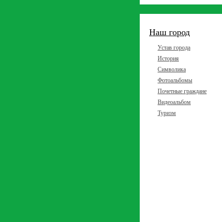
Наш город
Устав города
История
Символика
Фотоальбомы
Почетные граждане
Видеоальбом
Туризм