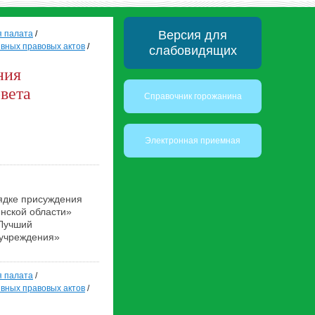
Версия для
я палата
/
вных правовых актов
/
слабовидящих
ния
вета
Справочник горожанина
Электронная приемная
ядке присуждения
янской области»
«Лучший
 учреждения»
я палата
/
вных правовых актов
/