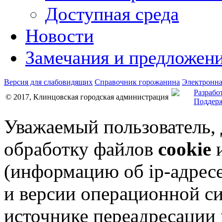
Доступная среда
Новости
Замечания и предложен
Версия для слабовидящих
Справочник горожанина
Электронна
Разрабо
© 2017, Клинцовская городская администрация
Поддерж
Уважаемый пользователь,
обработку файлов
cookie
и
(информацию об
ip-адрес
и версии операционной си
источнике переадресации н