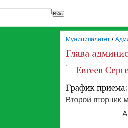
Найти
Муниципалитет
/
Адм
Глава админи
Евтеев Серг
График приема:
Второй вторник м
А