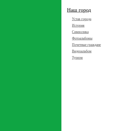
Наш город
Устав города
История
Символика
Фотоальбомы
Почетные граждане
Видеоальбом
Туризм