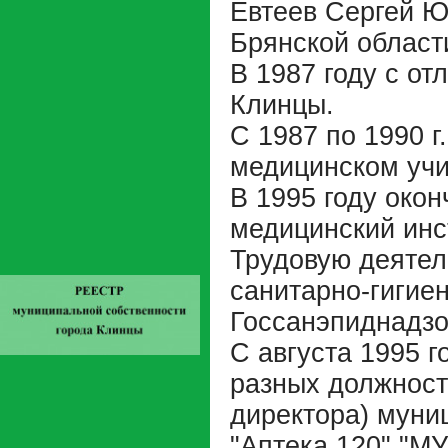
Евтеев Сергей Юр
Брянской област
В 1987 году с о
Клинцы.
С 1987 по 1990 г
медицинском учи
В 1995 году око
медицинский инс
Трудовую деятел
санитарно-гигие
Госсанэпиднадзор
С августа 1995 г
разных должност
директора) муни
"Аптека 120" "М