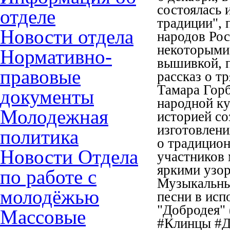
состоялась 
отделе
традиции", 
Новости отдела
народов Рос
некоторыми
Нормативно-
вышивкой, п
правовые
рассказ о т
Тамара Горб
документы
народной ку
Молодежная
историей со
изготовлени
политика
о традицион
Новости Отдела
участников 
яркими узор
по работе с
Музыкальны
молодёжью
песни в исп
"Добродея" 
Массовые
#Клинцы #Д