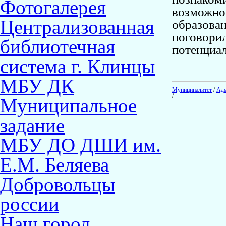
Фотогалерея
возможнос
Централизованная
образован
поговори
библиотечная
потенциал
система г. Клинцы
МБУ ДК
Муниципалитет
/
Адм
/
Муниципальное
задание
МБУ ДО ДШИ им.
Е.М. Беляева
Добровольцы
россии
Наш город