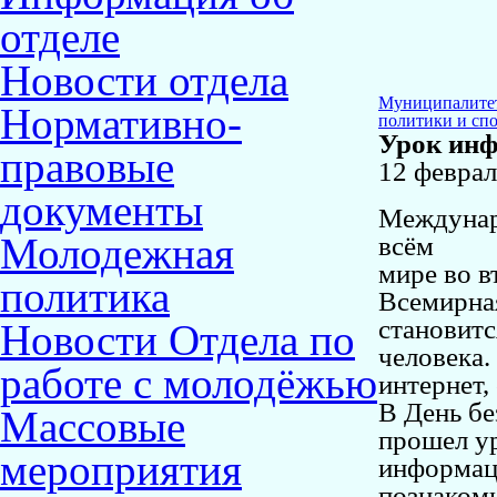
отделе
Новости отдела
Муниципалите
Нормативно-
политики и сп
Урок инф
правовые
12 феврал
документы
Междунар
Молодежная
всём
мире во в
политика
Всемирна
становитс
Новости Отдела по
человека.
работе с молодёжью
интернет,
В День бе
Массовые
прошел у
мероприятия
информац
познакоми