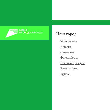
Наш город
Устав города
История
Символика
Фотоальбомы
Почетные граждане
Видеоальбом
Туризм