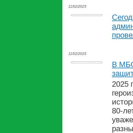
11/02/2025
Сегод
админ
прове
11/02/2025
В МБО
защит
2025 
герои
истор
80-ле
уваже
разны