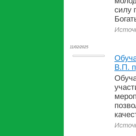
молод
силу 
Богат
Источ
11/02/2025
Обуч
В.П. 
Обуча
участ
мероп
позво
качес
Источ