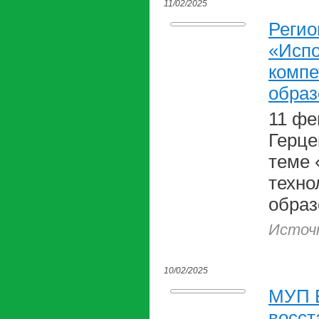
11/02/2025
Регио
«Испо
компе
образ
11 фе
Герце
теме 
техно
образ
Источ
10/02/2025
МУП В
восст