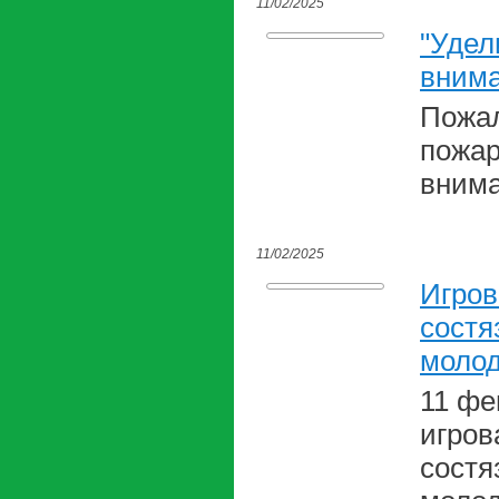
11/02/2025
"Удел
внима
Пожал
пожар
внима
11/02/2025
Игров
состя
молод
11 фе
игров
состя