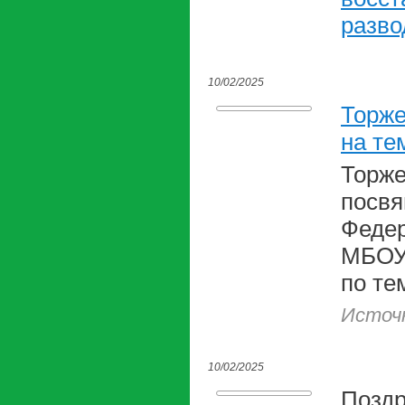
разво
10/02/2025
Торже
на те
Торже
посвя
Федер
МБОУ 
по те
Источ
10/02/2025
Поздр