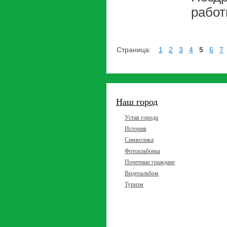
работ
Страница:
1
2
3
4
5
6
7
Наш город
Устав города
История
Символика
Фотоальбомы
Почетные граждане
Видеоальбом
Туризм