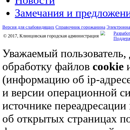
Новости
Замечания и предложен
Версия для слабовидящих
Справочник горожанина
Электронна
Разрабо
© 2017, Клинцовская городская администрация
Поддерж
Уважаемый пользователь,
обработку файлов
cookie
и
(информацию об
ip-адрес
и версии операционной си
источнике переадресации н
об открытых страницах по