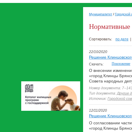
Муниципалитет
/
Городской 
Нормативные
Сортировать:
по дате
22/10/2020
Решение Клинцовского
Приложение
Скачать:
О внесении изменений
«город Клинцы Брянск
Совета народных депу
Номер документа: 7--14
Тип документа:
Другие 
Источник:
Городской со
12/11/2020
Решение Клинцовского
О согласовании части
«город Клинцы Брянск