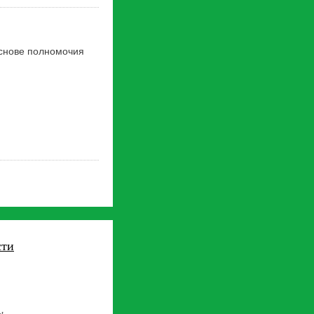
основе полномочия
сти
ы