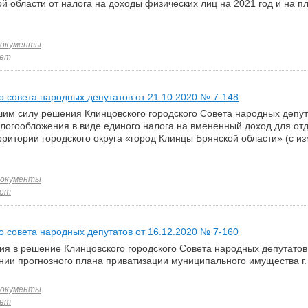
й области от налога на доходы физических лиц на 2021 год и на 
документы
вет
 совета народных депутатов от 21.10.2020 № 7-148
им силу решения Клинцовского городского Совета народных депута
логообложения в виде единого налога на вмененный доход для от
ерритории городского округа «город Клинцы Брянской области» (с 
документы
вет
 совета народных депутатов от 16.12.2020 № 7-160
я в решение Клинцовского городского Совета народных депутатов 
ии прогнозного плана приватизации муниципального имущества г.
документы
вет