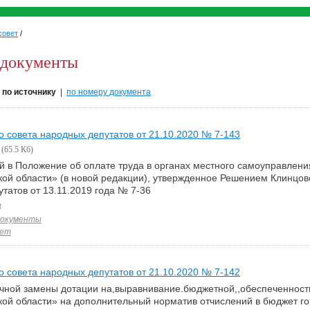
совет
/
 документы
|
по источнику
|
по номеру документа
 совета народных депутатов от 21.10.2020 № 7-143
(65.5 Кб)
 в Положение об оплате труда в органах местного самоуправления
ой области» (в новой редакции), утвержденное Решением Клинцовс
татов от 13.11.2019 года № 7-36
3
документы
вет
 совета народных депутатов от 21.10.2020 № 7-142
чной замены дотации на,выравнивание.бюджетной,,обеспеченности
ой области» на дополнительный норматив отчислений в бюджет го