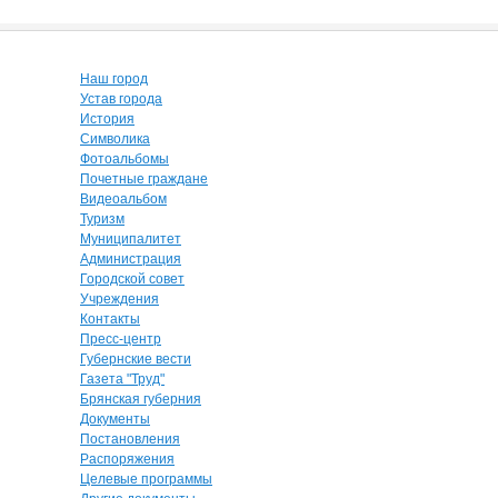
Наш город
Устав города
История
Символика
Фотоальбомы
Почетные граждане
Видеоальбом
Туризм
Муниципалитет
Администрация
Городской совет
Учреждения
Контакты
Пресс-центр
Губернские вести
Газета "Труд"
Брянская губерния
Документы
Постановления
Распоряжения
Целевые программы