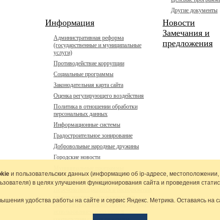
Другие документы
Информация
Новости
Замечания и
Административная реформа
предложения
(государственные и муниципальные
услуги)
Противодействие коррупции
Социальные программы
Законодательная карта сайта
Оценка регулирующего воздействия
Политика в отношении обработки
персональных данных
Информационные системы
Градостроительное зонирование
Добровольные народные дружины
Городские новости
Муниципальные программы
kie
и пользовательских данных (информацию об
ip-адресе
, местоположении,
Муниципальный контроль
льзователя) в целях улучшения функционирования сайта и проведения статис
Перечень находящихся в распоряжении
органа местного самоуправления
вышения удобства работы на сайте и сервис Яндекс. Метрика. Оставаясь на с
сведений подлежащих предоставлению с
использованием координат в
соответствии с распоряжением