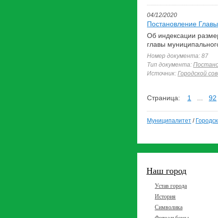
04/12/2020
Постановление Главы
Об индексации разме
главы муниципального
Номер документа: 87
Тип документа:
Постано
Источник:
Городской со
Страница:
1
...
92
Муниципалитет
/
Городск
Наш город
Устав города
История
Символика