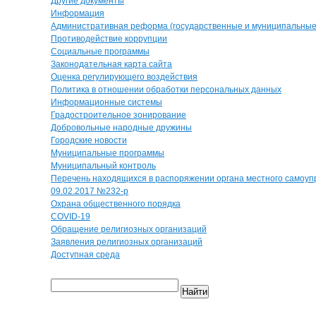
Другие документы
Информация
Административная реформа (государственные и муниципальные 
Противодействие коррупции
Социальные программы
Законодательная карта сайта
Оценка регулирующего воздействия
Политика в отношении обработки персональных данных
Информационные системы
Градостроительное зонирование
Добровольные народные дружины
Городские новости
Муниципальные программы
Муниципальный контроль
Перечень находящихся в распоряжении органа местного самоуп
09.02.2017 №232-р
Охрана общественного порядка
COVID-19
Обращение религиозных организаций
Заявления религиозных организаций
Доступная среда
Найти