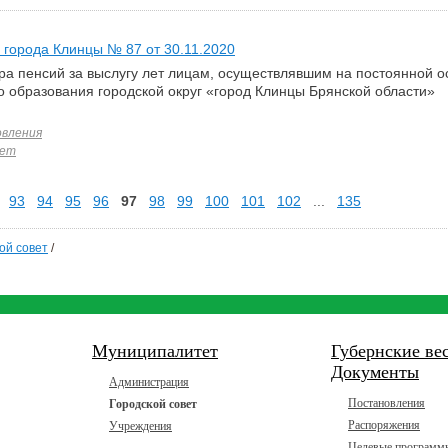
 города Клинцы № 87 от 30.11.2020
ра пенсий за выслугу лет лицам, осуществлявшим на постоянной 
 образования городской округ «город Клинцы Брянской области»
вления
вет
93
94
95
96
97
98
99
100
101
102
...
135
ой совет
/
Муниципалитет
Губернские ве
Документы
Администрация
Постановления
Городской совет
Распоряжения
Учреждения
Целевые программ