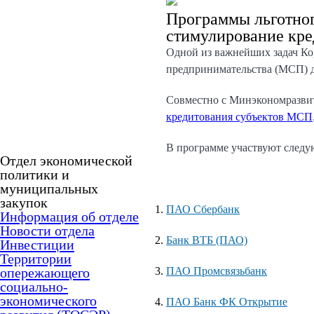
Программы льготног
стимулирование кр
Одной из важнейших задач Ко
предпринимательства (МСП) 
Совместно с Минэкономразвит
кредитования субъектов МСП
В программе участвуют след
Отдел экономической
политики и
муниципальных
закупок
ПАО Сбербанк
Информация об отделе
Новости отдела
Банк ВТБ (ПАО)
Инвестиции
Территории
опережающего
ПАО Промсвязьбанк
социально-
экономического
ПАО Банк ФК Открытие