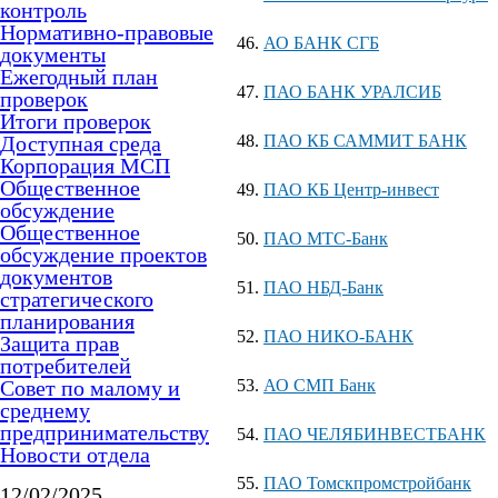
контроль
Нормативно-правовые
АО БАНК СГБ
документы
Ежегодный план
ПАО БАНК УРАЛСИБ
проверок
Итоги проверок
Доступная среда
ПАО КБ САММИТ БАНК
Корпорация МСП
Общественное
ПАО КБ Центр-инвест
обсуждение
Общественное
ПАО МТС-Банк
обсуждение проектов
документов
ПАО НБД-Банк
стратегического
планирования
ПАО НИКО-БАНК
Защита прав
потребителей
Совет по малому и
АО СМП Банк
среднему
предпринимательству
ПАО ЧЕЛЯБИНВЕСТБАНК
Новости отдела
ПАО Томскпромстройбанк
12/02/2025