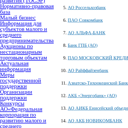
развития (ТОСЭР)
Нормативно-правовая
АО Россельхозбанк
база
Малый бизнес
ПАО Совкомбанк
Информация для
субъектов малого и
АО АЛЬФА-БАНК
среднего
предпринимательства
Аукционы по
Банк ГПБ (АО)
нестационарным
торговым объектам
ПАО МОСКОВСКИЙ КРЕД
Актуальная
информация
АО Райффайзенбанк
Меры
государственной
Азиатско-Тихоокеанский Банк
поддержки
Организации
АКБ «Энергобанк» (АО)
поддержки
Конкурсы
АО«Федеральная
АО АИКБ Енисейский объеди
корпорация по
развитию малого и
АО АКБ НОВИКОМБАНК
среднего