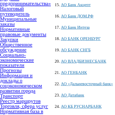
предпринимательства»
АО Банк Акцепт
Налоговый
путеводитель
АО Банк ДОМ.РФ
Муниципальные
заказы
АО Банк Интеза
Нормативные
правовые документы
Закупки
АО БАНК ОРЕНБУРГ
Общественное
обсуждение
АО БАНК СНГБ
Социально-
экономические
АО ВЛАДБИЗНЕСБАНК
показатели
Прогнозы
АО ГЕНБАНК
Информация и
доклады о
АО «Дальневосточный банк»
соцэкономическом
развитии города
Транспорт
АО Датабанк
Реестр маршрутов
Торговля, сфера услуг
АО КБ РУСНАРБАНК
Нормативная база в