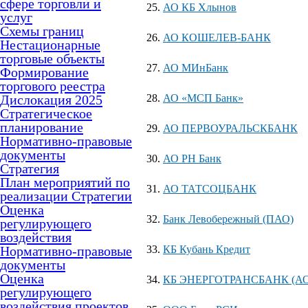
сфере торговли и
АО КБ Хлынов
услуг
Схемы границ
АО КОШЕЛЕВ-БАНК
Нестационарные
торговые объекты
АО МИнБанк
Формирование
торгового реестра
Дислокация 2025
АО «МСП Банк»
Стратегическое
планирование
АО ПЕРВОУРАЛЬСКБАНК
Нормативно-правовые
документы
АО РН Банк
Стратегия
План мероприятий по
АО ТАТСОЦБАНК
реализации Стратегии
Оценка
Банк Левобережный (ПАО)
регулирующего
воздействия
Нормативно-правовые
КБ Кубань Кредит
документы
Оценка
КБ ЭНЕРГОТРАНСБАНК (АО
регулирующего
воздействия проектов