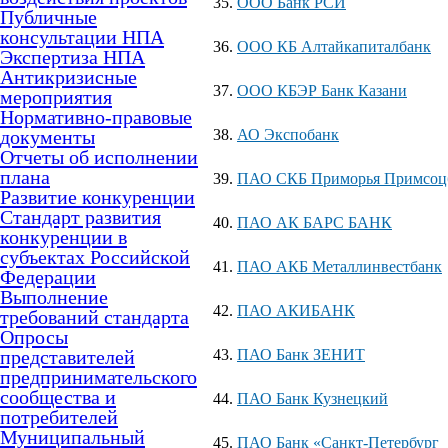
ООО Банк РСИ
Публичные
консультации НПА
ООО КБ Алтайкапиталбанк
Экспертиза НПА
Антикризисные
ООО КБЭР Банк Казани
мероприятия
Нормативно-правовые
документы
АО Экспобанк
Отчеты об исполнении
плана
ПАО CКБ Приморья Примсоц
Развитие конкуренции
Стандарт развития
ПАО АК БАРС БАНК
конкуренции в
субъектах Российской
ПАО АКБ Металлинвестбанк
Федерации
Выполнение
ПАО АКИБАНК
требований стандарта
Опросы
представителей
ПАО Банк ЗЕНИТ
предпринимательского
сообщества и
ПАО Банк Кузнецкий
потребителей
Муниципальный
ПАО Банк «Санкт-Петербург