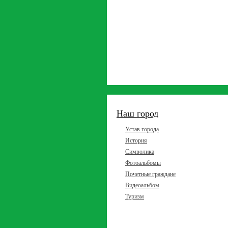
Наш город
Устав города
История
Символика
Фотоальбомы
Почетные граждане
Видеоальбом
Туризм