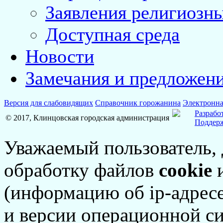
Заявления религиозн
Доступная среда
Новости
Замечания и предложен
Версия для слабовидящих
Справочник горожанина
Электронна
Разрабо
© 2017, Клинцовская городская администрация
Поддерж
Уважаемый пользователь,
обработку файлов
cookie
и
(информацию об
ip-адрес
и версии операционной си