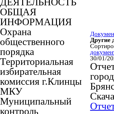
ДЕЯТЕЛЬНОСТЬ
ОБЩАЯ
ИНФОРМАЦИЯ
Охрана
Докуме
общественного
Другие 
Сортир
порядка
докумен
30/01/2
Территориальная
Отче
избирательная
город
комиссия г.Клинцы
Брянс
МКУ
Скача
Муниципальный
Отче
контроль