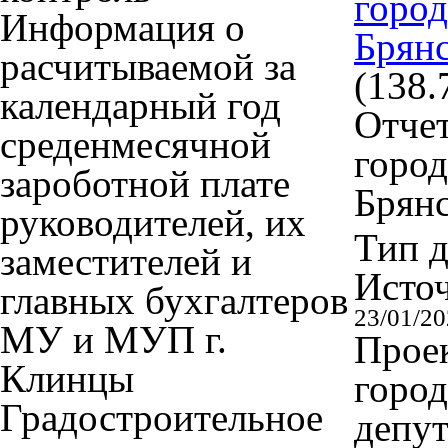
город
Информация о
Брянс
расчитываемой за
(138.
календарный год
Отче
среденмесячной
город
зароботной плате
Брянс
руководителей, их
Тип 
заместителей и
Исто
главных бухгалтеров
23/01/2
МУ и МУП г.
Прое
Клинцы
город
Градостроительное
депут