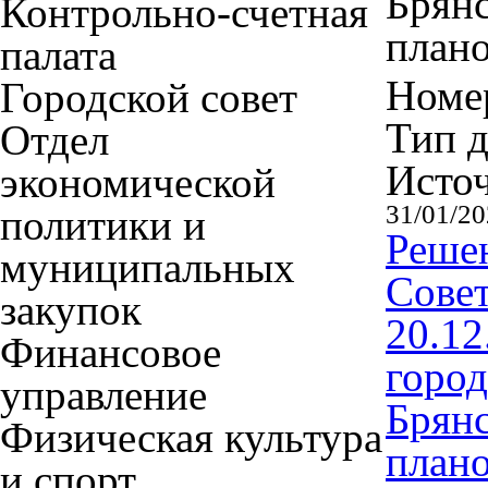
Брянс
Контрольно-счетная
плано
палата
Номер
Городской совет
Тип 
Отдел
Исто
экономической
31/01/2
политики и
Решен
муниципальных
Совет
закупок
20.1
Финансовое
город
управление
Брянс
Физическая культура
плано
и спорт