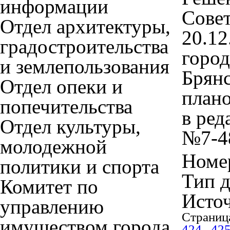
информации
Совет
Отдел архитектуры,
20.1
градостроительства
город
и землепользования
Брянс
Отдел опеки и
плано
попечительства
в ред
Отдел культуры,
№7-4
молодежной
Номер
политики и спорта
Тип 
Комитет по
Исто
управлению
Страниц
имуществом города
424
42