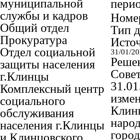
муниципальной
перио
службы и кадров
Номер
Общий отдел
Тип 
Прокуратура
Исто
Отдел социальной
31/01/2
Решен
защиты населения
Совет
г.Клинцы
31.01
Комплексный центр
измен
социального
Клинц
обслуживания
наро
населения г.Клинцы
город
и Клинцовского