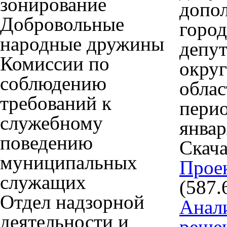
зонирование
допо
Добровольные
город
народные дружины
депут
Комиссии по
округ
соблюдению
облас
требований к
перио
служебному
январ
поведению
Скача
муниципальных
Прое
служащих
(587.
Отдел надзорной
Анали
деятельности и
реше