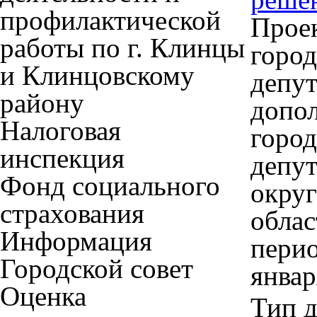
профилактической
Прое
работы по г. Клинцы
город
и Клинцовскому
депут
району
допо
Налоговая
город
инспекция
депут
Фонд социального
округ
страхования
облас
Информация
перио
Городской совет
январ
Оценка
Тип 