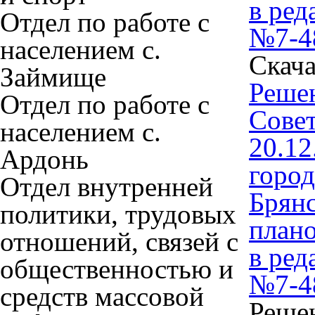
в ред
Отдел по работе с
№7-4
населением с.
Скача
Займище
Решен
Отдел по работе с
Совет
населением с.
20.1
Ардонь
город
Отдел внутренней
Брянс
политики, трудовых
плано
отношений, связей с
в ред
общественностью и
№7-4
средств массовой
Решен