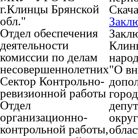
г.Клинцы Брянской
Скача
обл."
Закл
Отдел обеспечения
Закл
деятельности
Клинц
комиссии по делам
народ
несовершеннолетних
"О вн
Сектор Контрольно-
допо
ревизионной работы
город
Отдел
депут
организационно-
округ
контрольной работы,
облас