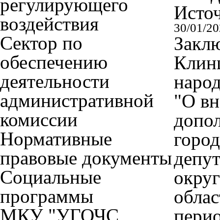
регулирующего
Исто
воздействия
30/01/2
Сектор по
Закл
обеспечению
Клинц
деятельности
народ
административной
"О вн
комиссии
допо
Нормативные
город
правовые документы
депут
Социальные
округ
программы
облас
МКУ "УГОЧС
перио