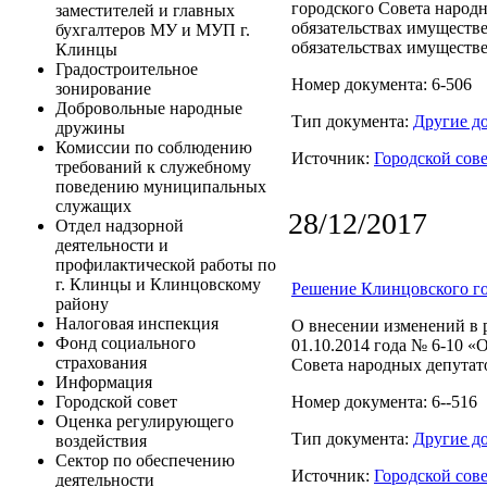
городского Совета народн
заместителей и главных
обязательствах имуществе
бухгалтеров МУ и МУП г.
обязательствах имуществе
Клинцы
Градостроительное
Номер документа: 6-506
зонирование
Добровольные народные
Тип документа:
Другие д
дружины
Комиссии по соблюдению
Источник:
Городской сов
требований к служебному
поведению муниципальных
служащих
28/12/2017
Отдел надзорной
деятельности и
профилактической работы по
г. Клинцы и Клинцовскому
Решение Клинцовского го
району
Налоговая инспекция
О внесении изменений в 
Фонд социального
01.10.2014 года № 6-10 
страхования
Совета народных депутат
Информация
Номер документа: 6--516
Городской совет
Оценка регулирующего
Тип документа:
Другие д
воздействия
Сектор по обеспечению
Источник:
Городской сов
деятельности