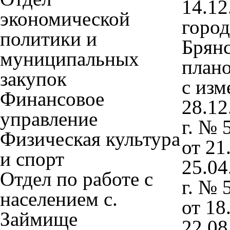
14.12
экономической
город
политики и
Брянс
муниципальных
плано
закупок
с изм
Финансовое
28.12
управление
г. № 
Физическая культура
от 21
и спорт
25.04
Отдел по работе с
г. № 
населением с.
от 18
Займище
22.08