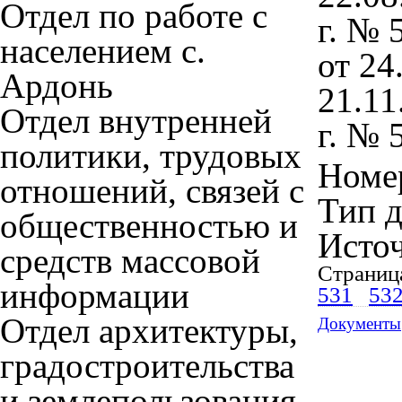
Отдел по работе с
г. № 
населением с.
от 24
Ардонь
21.11
Отдел внутренней
г. № 
политики, трудовых
Номер
отношений, связей с
Тип 
общественностью и
Исто
средств массовой
Страниц
информации
531
53
Отдел архитектуры,
Документы
градостроительства
и землепользования