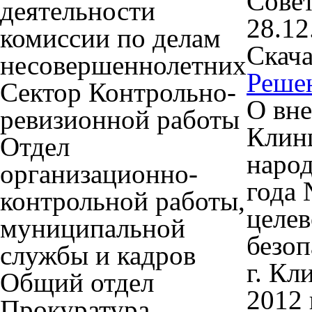
Совет
деятельности
28.12
комиссии по делам
Скача
несовершеннолетних
Реше
Сектор Контрольно-
О вне
ревизионной работы
Клинц
Отдел
народ
организационно-
года 
контрольной работы,
целе
муниципальной
безоп
службы и кадров
г. Кл
Общий отдел
2012 
Прокуратура