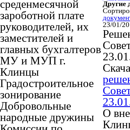
среденмесячной
Другие 
Сортир
зароботной плате
докумен
руководителей, их
23/01/2
Решен
заместителей и
Совет
главных бухгалтеров
23.01
МУ и МУП г.
Скача
Клинцы
решен
Градостроительное
Совет
зонирование
23.01
Добровольные
О вне
народные дружины
Клинц
Комиссии по