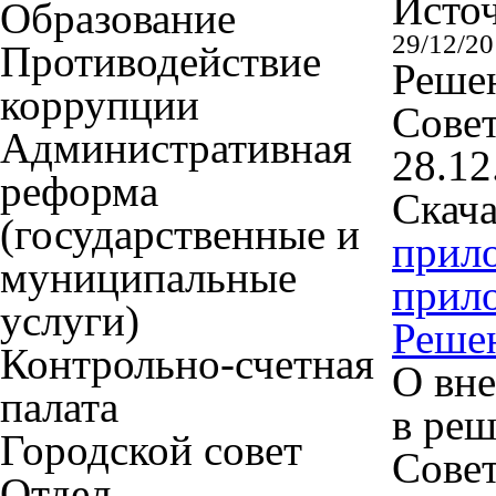
Исто
Образование
29/12/2
Противодействие
Решен
коррупции
Совет
Административная
28.12
реформа
Скача
(государственные и
прил
муниципальные
прил
услуги)
Реше
Контрольно-счетная
О вн
палата
в реш
Городской совет
Совет
Отдел