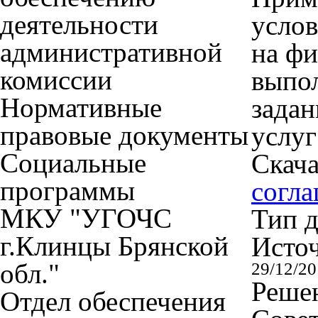
деятельности
услов
административной
на фи
комиссии
выпо
Нормативные
задан
правовые документы
услуг
Социальные
Скача
программы
согл
МКУ "УГОЧС
Тип 
г.Клинцы Брянской
Исто
обл."
29/12/2
Решен
Отдел обеспечения