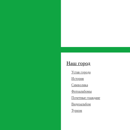
Наш город
Устав города
История
Символика
Фотоальбомы
Почетные граждане
Видеоальбом
Туризм