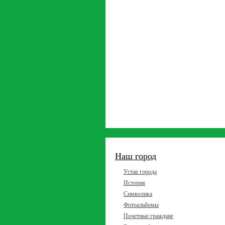
Наш город
Устав города
История
Символика
Фотоальбомы
Почетные граждане