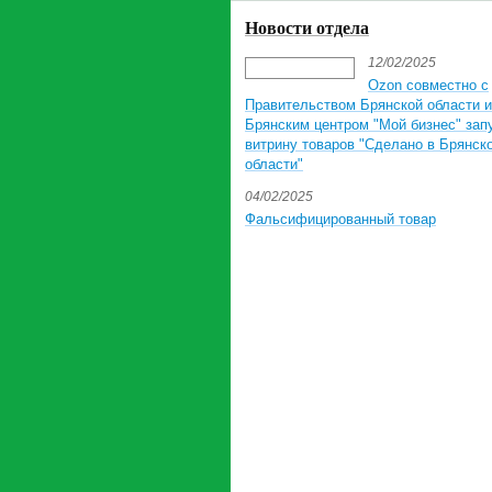
Новости отдела
12/02/2025
Ozon совместно с
Правительством Брянской области и
Брянским центром "Мой бизнес" зап
витрину товаров "Сделано в Брянск
области"
04/02/2025
Фальсифицированный товар