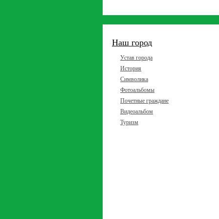
Наш город
Устав города
История
Символика
Фотоальбомы
Почетные граждане
Видеоальбом
Туризм