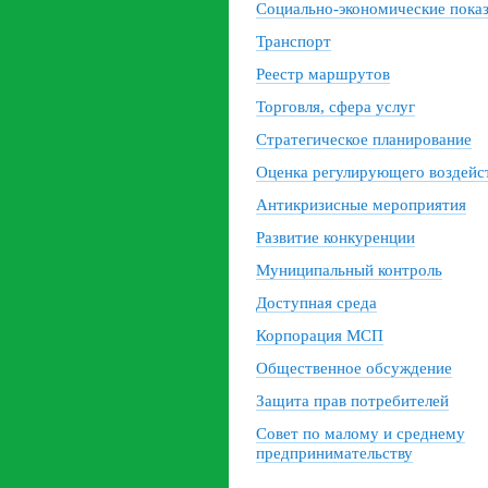
Социально-экономические пока
Транспорт
Реестр маршрутов
Торговля, сфера услуг
Стратегическое планирование
Оценка регулирующего воздейс
Антикризисные мероприятия
Развитие конкуренции
Муниципальный контроль
Доступная среда
Корпорация МСП
Общественное обсуждение
Защита прав потребителей
Совет по малому и среднему
предпринимательству