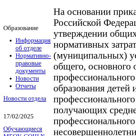
На основании прик
Российской Федерац
Образование
утверждении общих
Информация
нормативных затрат
об отделе
(муниципальных) ус
Нормативно-
правовые
общего, основного 
документы
профессионального
Новости
Отчеты
образования детей 
профессионального
Новости отдела
получающих средне
17/02/2025
профессионального 
Обучающиеся
несовершеннолетни