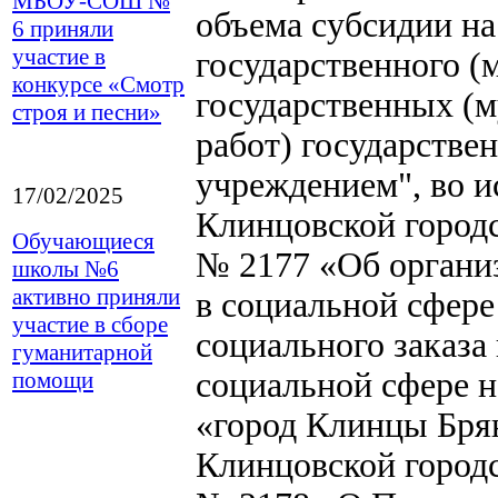
МБОУ-СОШ №
объема субсидии н
6 приняли
участие в
государственного (
конкурсе «Смотр
государственных (
строя и песни»
работ) государств
учреждением", во 
17/02/2025
Клинцовской городс
Обучающиеся
№ 2177 «Об органи
школы №6
активно приняли
в социальной сфер
участие в сборе
социального заказа
гуманитарной
социальной сфере н
помощи
«город Клинцы Брян
Клинцовской городс