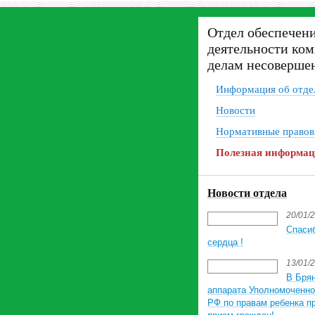
Отдел обеспечен
деятельности ком
делам несоверше
Информация об отде
Новости
Нормативные правов
Полезная информа
Новости отдела
20/01/
Спаси
сердца !
13/01/
В Брян
аппарата Уполномоченно
РФ по правам ребенка п