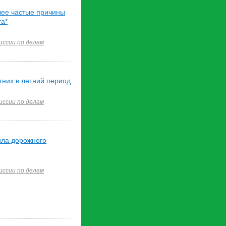
лее частые причины
та*
иссии по делам
них в летний период
иссии по делам
ила дорожного
иссии по делам