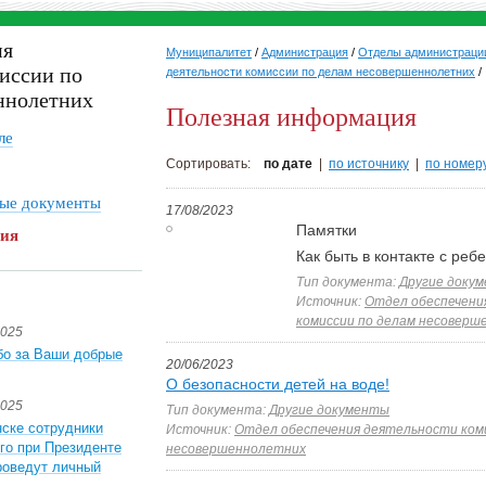
ия
Муниципалитет
/
Администрация
/
Отделы администраци
иссии по
деятельности комиссии по делам несовершеннолетних
/
ннолетних
Полезная информация
ле
Сортировать:
по дате
|
по источнику
|
по номер
ые документы
17/08/2023
Памятки
ция
Как быть в контакте с реб
Тип документа:
Другие доку
Источник:
Отдел обеспечени
комиссии по делам несоверш
2025
бо за Ваши добрые
20/06/2023
О безопасности детей на воде!
2025
Тип документа:
Другие документы
ске сотрудники
Источник:
Отдел обеспечения деятельности ком
го при Президенте
несовершеннолетних
роведут личный