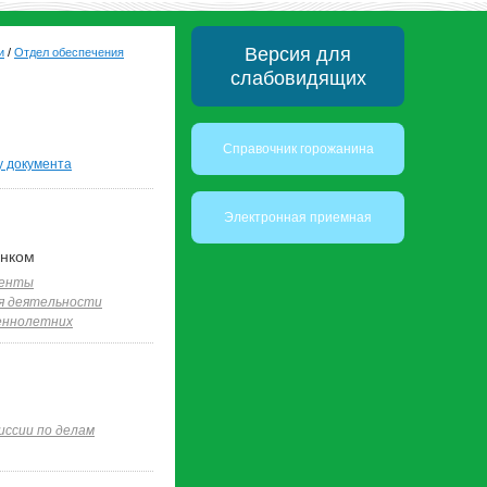
Версия для
и
/
Отдел обеспечения
слабовидящих
Справочник горожанина
у документа
Электронная приемная
енком
менты
я деятельности
еннолетних
иссии по делам