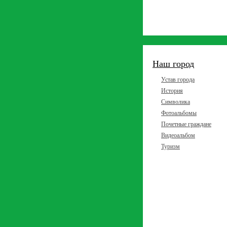
Наш город
Устав города
История
Символика
Фотоальбомы
Почетные граждане
Видеоальбом
Туризм