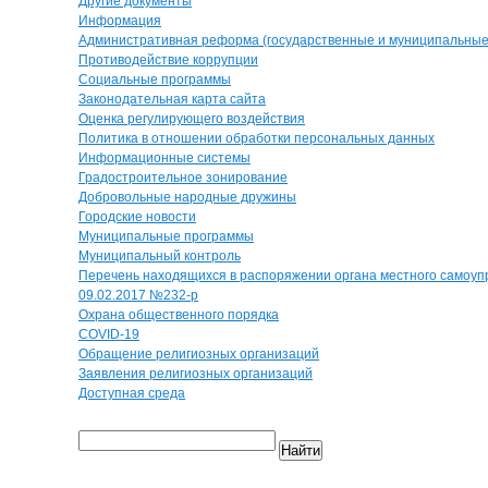
Другие документы
Информация
Административная реформа (государственные и муниципальные 
Противодействие коррупции
Социальные программы
Законодательная карта сайта
Оценка регулирующего воздействия
Политика в отношении обработки персональных данных
Информационные системы
Градостроительное зонирование
Добровольные народные дружины
Городские новости
Муниципальные программы
Муниципальный контроль
Перечень находящихся в распоряжении органа местного самоуп
09.02.2017 №232-р
Охрана общественного порядка
COVID-19
Обращение религиозных организаций
Заявления религиозных организаций
Доступная среда
Найти