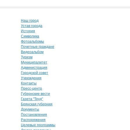
Наш город
Устав города
История
Символика
Фотоальбомы
Почетные граждане
Видеоальбом
Туризм
Муниципалитет
Администрация
Городской совет
Учреждения
Контакты
Пресс-центр
Губернские вести
Газета "Труд"
Брянская губерния
Документы
Постановления
Распоряжения
Целевые программы