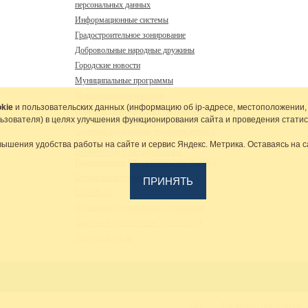
персональных данных
Информационные системы
Градостроительное зонирование
Добровольные народные дружины
Городские новости
Муниципальные программы
Муниципальный контроль
kie
и пользовательских данных (информацию об
ip-адресе
, местоположении,
Перечень находящихся в распоряжении
льзователя) в целях улучшения функционирования сайта и проведения статис
органа местного самоуправления
сведений подлежащих предоставлению с
использованием координат в
вышения удобства работы на сайте и сервис Яндекс. Метрика. Оставаясь на с
соответствии с распоряжением
Правительства РФ от 09.02.2017 №232-р
Охрана общественного порядка
ПРИНЯТЬ
COVID-19
Обращение религиозных организаций
Заявления религиозных организаций
Доступная среда
Разработка сайта,