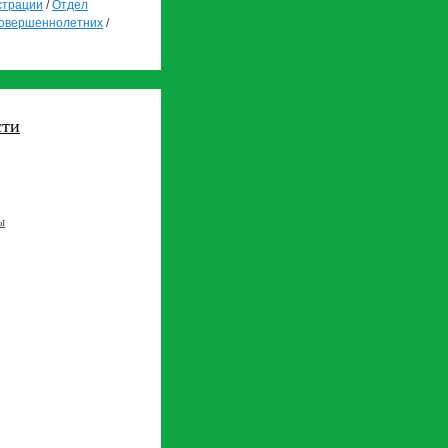
страции
/
Отдел
совершеннолетних
/
сти
ы