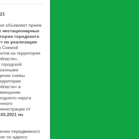
21
 объявляет прием
х нестационарных
тории городского
и»
по реализации
со Схемой
ктов на территории
области»,
 городской
есенными
дении схемы
ерритории
области» и
азмещение
одского округа
енного
министрации от
.03.2021 по
нии передвижного
ию по адресу: