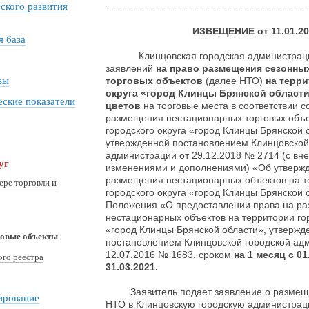
ского развития
ИЗВЕЩЕНИЕ от 11.01.20
 база
Клинцовская городская администрация
заявлений
на право размещения сезонны
зы
торговых объектов
(далее НТО)
на терри
округа «город Клинцы Брянской област
ские показатели
цветов
на торговые места в соответствии 
размещения нестационарных торговых объе
городского округа «город Клинцы Брянской 
утвержденной постановлением Клинцовской
администрации от 29.12.2018 № 2714 (с вн
уг
изменениями и дополнениями) «Об утверж
размещения нестационарных объектов на т
ере торговли и
городского округа «город Клинцы Брянской 
Положения «О предоставлении права на р
нестационарных объектов на территории гор
«город Клинцы Брянской области», утвержд
говые объекты
постановлением Клинцовской городской ад
12.07.2016 № 1683, сроком
на 1 месяц с
01
го реестра
31.03.2021.
Заявитель подает заявление о размеще
ирование
НТО в Клинцовскую городскую администрац