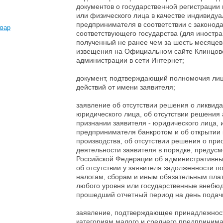
документов о государственной регистрации
или физического лица в качестве индивидуа
предпринимателя в соответствии с законод
вар
соответствующего государства (для иностра
полученный не ранее чем за шесть месяце
извещения на Официальном сайте Клинцовс
администрации в сети Интернет;
документ, подтверждающий полномочия лиц
действий от имени заявителя;
заявление об отсутствии решения о ликвида
юридического лица, об отсутствии решения 
признании заявителя - юридического лица,
предпринимателя банкротом и об открытии 
производства, об отсутствии решения о пр
деятельности заявителя в порядке, преду
Российской Федерации об административны
об отсутствии у заявителя задолженности 
налогам, сборам и иным обязательным пла
любого уровня или государственные внебю
прошедший отчетный период на день подач
заявление, подтверждающее принадлежност
категориям малого и среднего предпринима