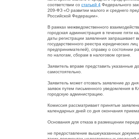
соответствии со
статьей 4
Федерального зак
209-ФЗ «О развитии малого и среднего пре
Российской Федерации».
В рамках межведомственного взаимодейств
городская администрация в течение пяти к
даты регистрации заявления запрашивает в
государственного реестра юридических лиц
предпринимателей), справку о состоянии р
по налогам, сборам в налоговом органе.
Заявитель вправе представить указанные д
самостоятельно.
Заявитель может отозвать заявление до дн
заявок путем письменного уведомления в К
городскую администрацию.
Комиссия рассматривает принятые заявлени
календарных дней со дня окончания приема
Основания для отказа в размещении перед
не предоставление вышеуказанных документ
таких документах недостоверных сведений о