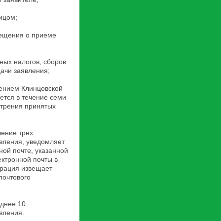
ицом;
вещения о приеме
ных налогов, сборов
ачи заявления;
ением Клинцовской
ется в течение семи
отрения принятых
чение трех
вления, уведомляет
ной почте, указанной
ектронной почты в
трация извещает
почтового
зднее 10
вления.