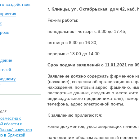
го воздействия
г. Клинцы, ул. Октябрьская, дом 42, каб.
приятия
Режим работы:
и
понедельник - четверг с 8.30 до 17.45,
роль
пятница с 8.30 до 16.30,
перерыв с 13.00 до 14.00.
дение
Срок подачи заявлений с 11
.01.2021
по 09
телей
Заявление должно содержать фирменное н
реднему
(название), сведения об организационно-п
у
нахождения, почтовый адрес, фамилию, имя
паспортные данные, сведения о месте жите
индивидуального предпринимателя), номер 
телефона, адрес электронной почты.
2025
К заявлению прилагаются:
совместно с
й области и
копии документов, удостоверяющих личност
бизнес" запустил
но в Брянской
надлежащим образом заверенный перевод н