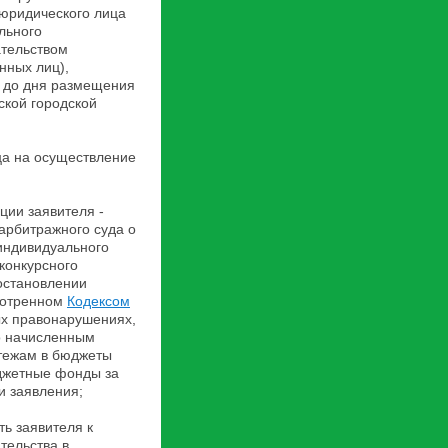
 юридического лица
льного
ательством
нных лиц),
в до дня размещения
кой городской
а на осуществление
ции заявителя -
арбитражного суда о
 индивидуального
конкурсного
иостановлении
смотренном
Кодексом
х правонарушениях,
по начисленным
тежам в бюджеты
джетные фонды за
и заявления;
ь заявителя к
тельства в