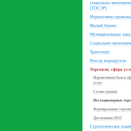
социально-экономиче
(ТОСЭР)
Нормативно-правовая
Малый бизнес
Муниципальные зака
Социально-экономиче
Транспорт
Реестр маршрутов
Торговля, сфера усл
Нормативная база в сф
услуг
Схемы границ
Нестационарные тор
Формирование торгово
Дислокация 2025
Стратегическое план