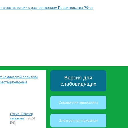
 в соответствии с распоряжением Правительства РФ от
Версия для
кономической политики
Нестационарные
слабовидящих
Справочник горожанина
Схема. Образец
заявление
(26.51
Электронная приемная
Кб)