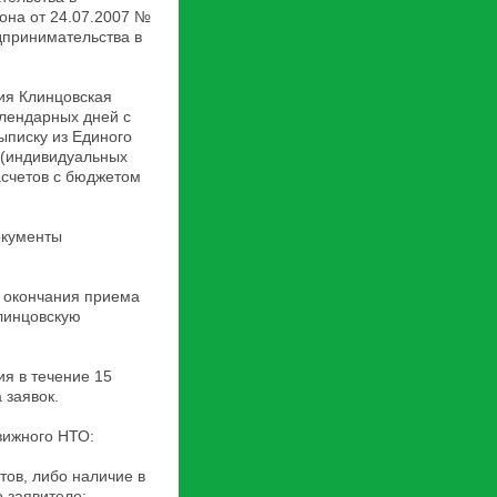
она от 24.07.2007 №
дпринимательства в
ия Клинцовская
алендарных дней с
ыписку из Единого
 (индивидуальных
асчетов с бюджетом
окументы
я окончания приема
линцовскую
я в течение 15
 заявок.
вижного НТО:
ов, либо наличие в
 заявителе;