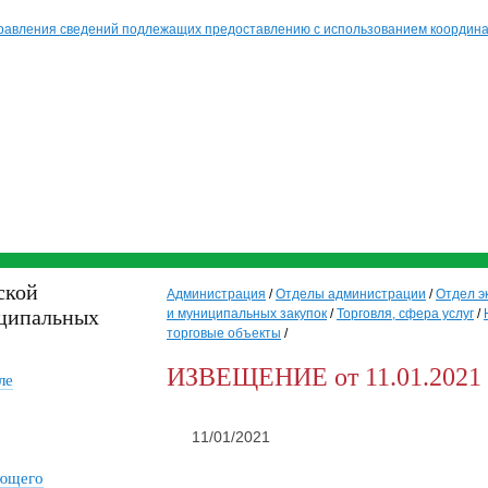
равления сведений подлежащих предоставлению с использованием координат
ской
Администрация
/
Отделы администрации
/
Отдел э
ципальных
и муниципальных закупок
/
Торговля, сфера услуг
/
торговые объекты
/
ИЗВЕЩЕНИЕ от 11.01.2021
ле
11/01/2021
ающего