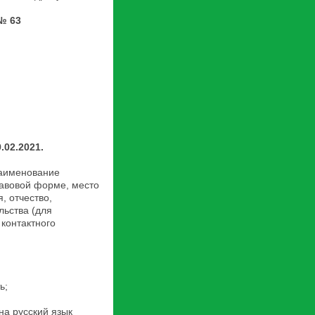
 № 63
.02.2021.
аименование
равовой форме, место
, отчество,
льства (для
контактного
ь;
а русский язык