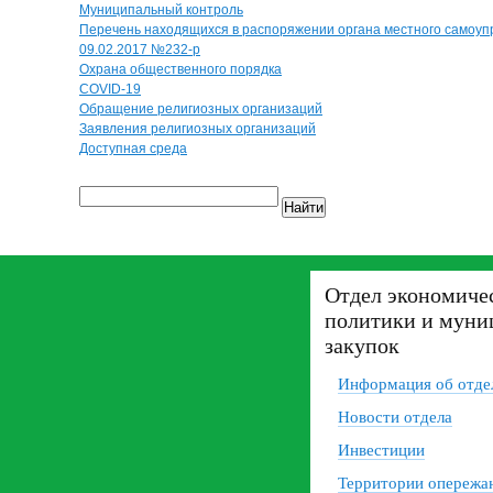
Муниципальный контроль
Перечень находящихся в распоряжении органа местного самоуп
09.02.2017 №232-р
Охрана общественного порядка
COVID-19
Обращение религиозных организаций
Заявления религиозных организаций
Доступная среда
Найти
Отдел экономиче
политики и муни
закупок
Информация об отде
Новости отдела
Инвестиции
Территории опереж