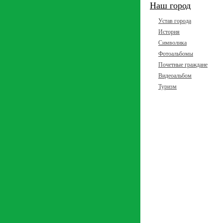
Наш город
Устав города
История
Символика
Фотоальбомы
Почетные граждане
Видеоальбом
Туризм