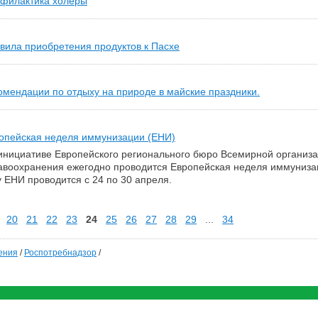
филактика холеры
вила приобретения продуктов к Пасхе
омендации по отдыху на природе в майские праздники.
опейская неделя иммунизации (ЕНИ)
инициативе Европейского регионального бюро Всемирной организ
авоохранения ежегодно проводится Европейская неделя иммунизац
у ЕНИ проводится с 24 по 30 апреля.
20
21
22
23
24
25
26
27
28
29
...
34
ения
/
Роспотребнадзор
/