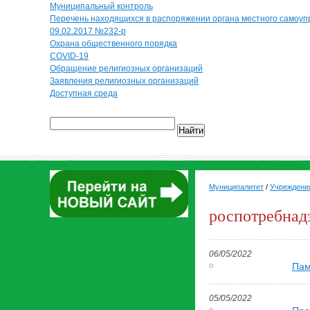
Муниципальный контроль
Перечень находящихся в распоряжении органа местного самоуп
09.02.2017 №232-р
Охрана общественного порядка
COVID-19
Обращение религиозных организаций
Заявления религиозных организаций
Доступная среда
Найти
Муниципалитет
/
Учреждени
роспотребнад
06/05/2022
Пам
05/05/2022