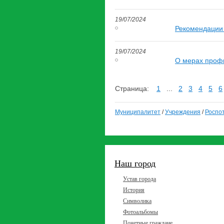
19/07/2024
Рекомендации 
19/07/2024
О мерах профи
Страница:
1
...
2
3
4
5
6
Муниципалитет
/
Учреждения
/
Роспо
Наш город
Устав города
История
Символика
Фотоальбомы
Почетные граждане