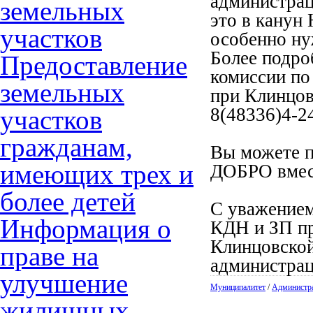
администрац
земельных
это в канун
участков
особенно ну
Более подро
Предоставление
комиссии по
земельных
при Клинцов
8(48336)4-2
участков
гражданам,
Вы можете п
имеющих трех и
ДОБРО вмес
более детей
С уважением
Информация о
КДН и ЗП п
Клинцовской
праве на
администра
улучшение
Муниципалитет
/
Администр
жилищных