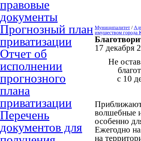
правовые
документы
Прогнозный план
Муниципалитет
/
Ад
имуществом города
приватизации
Благотвори
17 декабря 2
Отчет об
Не остав
исполнении
благо
прогнозного
с 10 д
плана
приватизации
Приближают
волшебные и
Перечень
особенно дл
документов для
Ежегодно на
получения
на территор