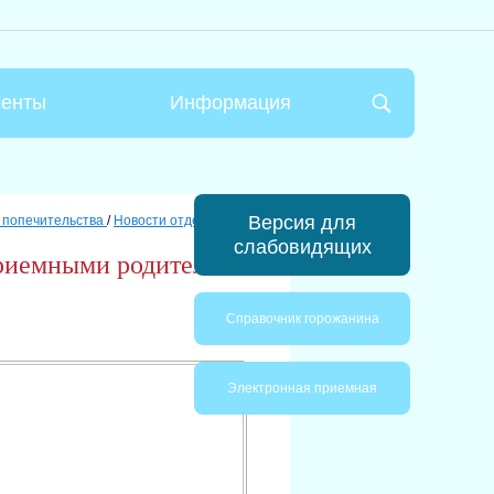
менты
Информация
Версия для
и попечительства
/
Новости отдела
/
слабовидящих
приемными родителями
Справочник горожанина
Электронная приемная