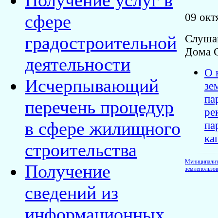
Получение услуг в
09 окт
сфере
Слушан
градостроительной
Дома 
деятельности
О 
Исчерпывающий
зе
па
перечень процедур
ре
в сфере жилищного
па
ка
строительства
Муниципалит
Получение
землепользо
сведений из
информационных