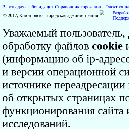
Версия для слабовидящих
Справочник горожанина
Электронна
Разрабо
© 2017, Клинцовская городская администрация
Поддерж
Уважаемый пользователь,
обработку файлов
cookie
и
(информацию об
ip-адрес
и версии операционной си
источнике переадресации н
об открытых страницах по
функционирования сайта 
исследований.