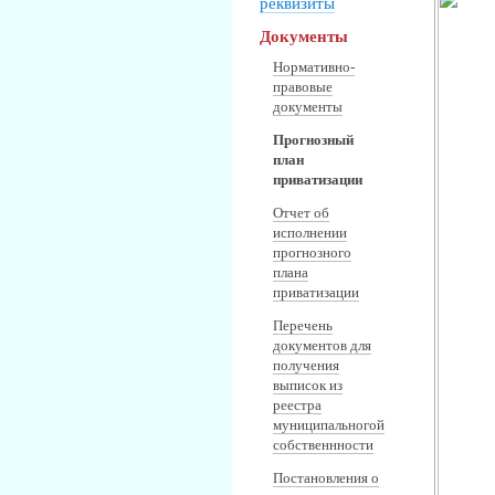
реквизиты
Документы
Нормативно-
правовые
документы
Прогнозный
план
приватизации
Отчет об
исполнении
прогнозного
плана
приватизации
Перечень
документов для
получения
выписок из
реестра
муниципальногой
собственнности
Постановления о