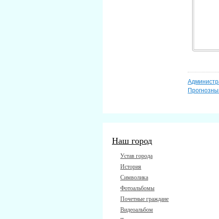
Администр
Прогнозны
Наш город
Устав города
История
Символика
Фотоальбомы
Почетные граждане
Видеоальбом