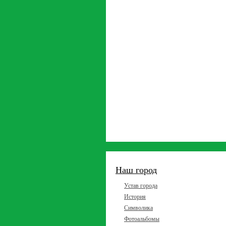
Наш город
Устав города
История
Символика
Фотоальбомы