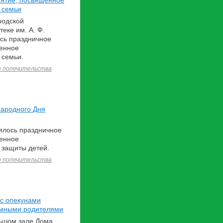
ятие, посвященное
 семьи
родской
еке им. А. Ф.
сь праздничное
енное
 семьи.
и попечительства
ародного Дня
оялось праздничное
енное
защиты детей.
и попечительства
 с опекунами
емными родителями
льшом зале Дома