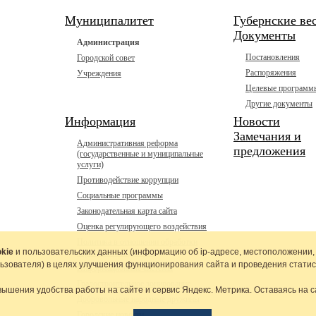
Муниципалитет
Губернские ве
Документы
Администрация
Постановления
Городской совет
Распоряжения
Учреждения
Целевые программ
Другие документы
Информация
Новости
Замечания и
Административная реформа
предложения
(государственные и муниципальные
услуги)
Противодействие коррупции
Социальные программы
Законодательная карта сайта
Оценка регулирующего воздействия
Политика в отношении обработки
kie
и пользовательских данных (информацию об
ip-адресе
, местоположении,
персональных данных
льзователя) в целях улучшения функционирования сайта и проведения статис
Информационные системы
Градостроительное зонирование
вышения удобства работы на сайте и сервис Яндекс. Метрика. Оставаясь на с
Добровольные народные дружины
Городские новости