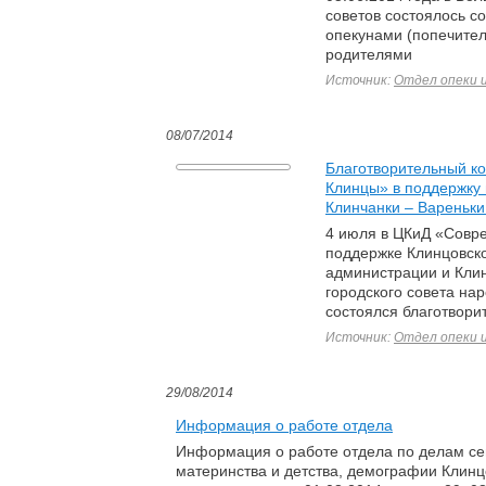
советов состоялось с
опекунами (попечите
родителями
Источник:
Отдел опеки 
08/07/2014
Благотворительный ко
Клинцы» в поддержку
Клинчанки – Вареньки
4 июля в ЦКиД «Совр
поддержке Клинцовско
администрации и Кли
городского совета на
состоялся благотвори
Источник:
Отдел опеки 
29/08/2014
Информация о работе отдела
Информация о работе отдела по делам се
материнства и детства, демографии Клинц