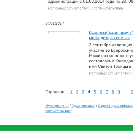
администрации с 01.08.2014 года по 29. 08
Источник:
Отдел опеки и попечительства
04/09/2014
Всероссийская акция 
многодетную семью"
3 сентября делегация
участие во Всероссий
России за многодетну
состоялась в Кафедр
имя Святой Троицы в г
Источник:
Отдел опеки 
Страница:
1
2
3
4
5
6
7
8
9
...
2
Муниципалитет
/
Администрация
/
Отделы администраци
попечительства
/