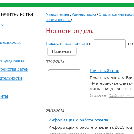
печительства
Муниципалитет
/
Администрация
/
Отделы администраци
попечительства
/
ле
Новости отдела
ятельности
Показать все новости
с
по
е документы
02/12/2013
ройства детей
Почетный знак
Почетным знаком Бря
ятельности
«Материнская слава»
жительница нашего го
енты
Источник:
Отдел опеки 
28/02/2014
Информация о работе отдела
Информация о работе отдела за 2013 год