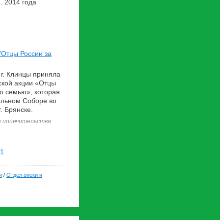
. 2014 года
"Отцы России за
 г. Клинцы приняла
ской акции «Отцы
ю семью», которая
альном Соборе во
. Брянске.
и попечительства
1
и
/
Отдел опеки и