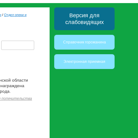
Версия для
и
/
Отдел опеки и
слабовидящих
Справочник горожанина
Электронная приемная
нской области
 награждена
рода.
и попечительства