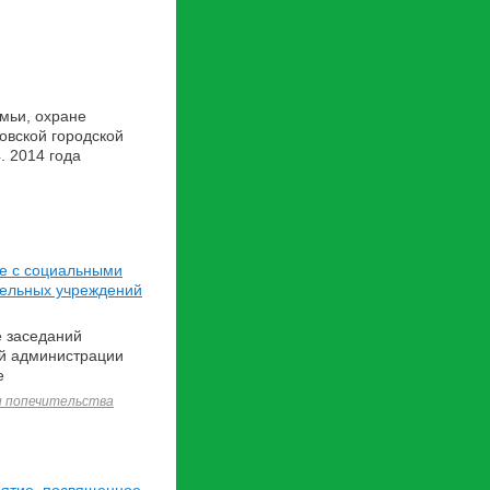
мьи, охране
овской городской
. 2014 года
е с социальными
тельных учреждений
е заседаний
ой администрации
е
и попечительства