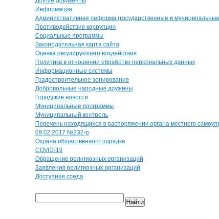
Другие документы
Информация
Административная реформа (государственные и муниципальные 
Противодействие коррупции
Социальные программы
Законодательная карта сайта
Оценка регулирующего воздействия
Политика в отношении обработки персональных данных
Информационные системы
Градостроительное зонирование
Добровольные народные дружины
Городские новости
Муниципальные программы
Муниципальный контроль
Перечень находящихся в распоряжении органа местного самоуп
09.02.2017 №232-р
Охрана общественного порядка
COVID-19
Обращение религиозных организаций
Заявления религиозных организаций
Доступная среда
Найти