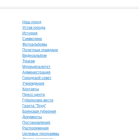
Наш город
Устав города
История
Символика
Фотоальбомы
Почетные граждане
Видеоальбом
Туризм
Муниципалитет
Администрация
Городской совет
Учреждения
Контакты
Пресс-центр
Губернские вести
Газета "Труд"
Брянская губерния
Документы
Постановления
Распоряжения
Целевые программы