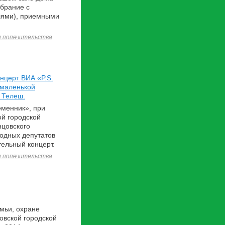
обрание с
лями), приемными
и попечительства
нцерт ВИА «P.S.
 маленькой
 Телеш.
еменник», при
й городской
нцовского
родных депутатов
тельный концерт.
и попечительства
мьи, охране
овской городской