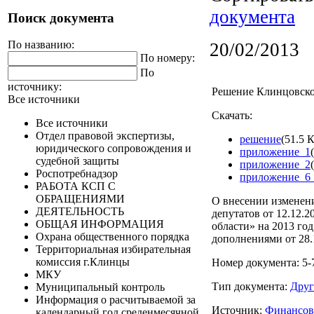
документа
Поиск документа
По названию:
20/02/2013
По номеру:
По
источнику:
Решение Клинцовског
Все источники
Скачать:
Все источники
Отдел правовой экспертизы,
решение
(51.5 
юридического сопровождения и
приложение_1
судебной защиты
приложение_2
Роспотребнадзор
приложение_6
РАБОТА КСП С
ОБРАЩЕНИЯМИ
О внесении изменен
ДЕЯТЕЛЬНОСТЬ
депутатов от 12.12.
ОБЩАЯ ИНФОРМАЦИЯ
области» на 2013 го
Охрана общественного порядка
дополнениями от 28.1
Территориальная избирательная
комиссия г.Клинцы
Номер документа: 5-
МКУ
Тип документа:
Друг
Муниципальный контроль
Информация о расчитываемой за
Источник:
Финансов
календарный год среденмесячной