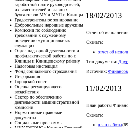
зароботной плате руководителей,
их заместителей и главных
18/02/2013
бухгалтеров МУ и МУП г. Клинцы
Градостроительное зонирование
Добровольные народные дружины
Комиссии по соблюдению
Отчет об исполнении
требований к служебному
поведению муниципальных
Скачать:
служащих
Отдел надзорной деятельности и
отчет об испо
профилактической работы по г.
Клинцы и Клинцовскому району
Тип документа:
Друг
Налоговая инспекция
Источник:
Финансов
Фонд социального страхования
Информация
Городской совет
11/02/2013
Оценка регулирующего
воздействия
Сектор по обеспечению
деятельности административной
План работы Финанс
комиссии
Нормативные правовые
Скачать:
документы
Социальные программы
план работы
(6
МКУ "УГОЧС г.Клинцы Брянской