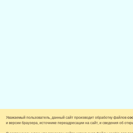
Уважаемый пользователь, данный сайт производит обработку файлов
coo
и версии браузера, источнике переадресации на сайт, и сведения об от