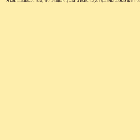
Я соглашаюсь с тем, что владелец сайта использует файлы cookie для по