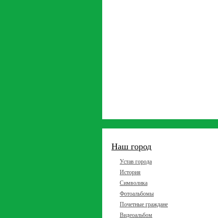
Наш город
Устав города
История
Символика
Фотоальбомы
Почетные граждане
Видеоальбом