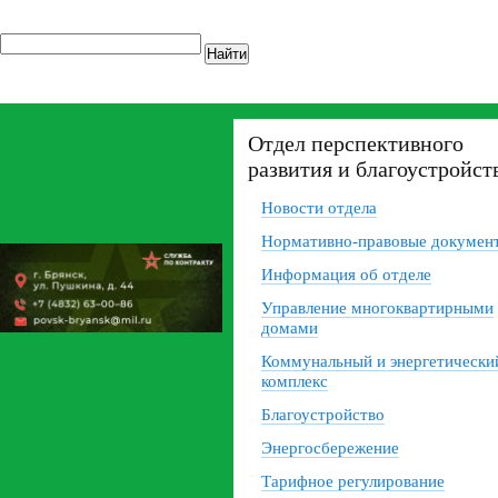
Найти
Отдел перспективного
развития и благоустройст
Новости отдела
Нормативно-правовые докумен
Информация об отделе
Управление многоквартирными
домами
Коммунальный и энергетически
комплекс
Благоустройство
Энергосбережение
Тарифное регулирование