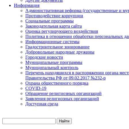
Другие документы
Информация
Административная реформа (государственные и му
Противодействие коррупции
Социальные программы
Законодательная карта сайта
Оценка регулирующего воздействия
Политика в отношении обработки персональных д
Информационные системы
Градостроительное зонирование
Добровольные народные дружины
Городские новости
Муниципальные программы
Муниципальный контроль
Перечень находящихся в распоряжении органа мест
Правительства РФ от 09.02.2017 №232-р
Охрана общественного порядка
COVID-19
Обращение религиозных организаций
Заявления религиозных организаций
Доступная среда
Найти