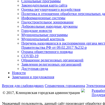
Социальные программы
Законодательная карта сайта
Оценка регулирующего воздействия
Политика в отношении обработки персональных д
Информационные системы
Градостроительное зонирование
Добровольные народные дружины
Городские новости
Муниципальные программы
Муниципальный контроль
Перечень находящихся в распоряжении органа мес
Правительства РФ от 09.02.2017 №232-р
Охрана общественного порядка
COVID-19
Обращение религиозных организаций
Заявления религиозных организаций
Доступная среда
Новости
Замечания и предложения
Версия для слабовидящих
Справочник горожанина
Электронна
Разрабо
© 2017, Клинцовская городская администрация
Поддерж
Уважаемый пользователь, данный сайт производит обработку 