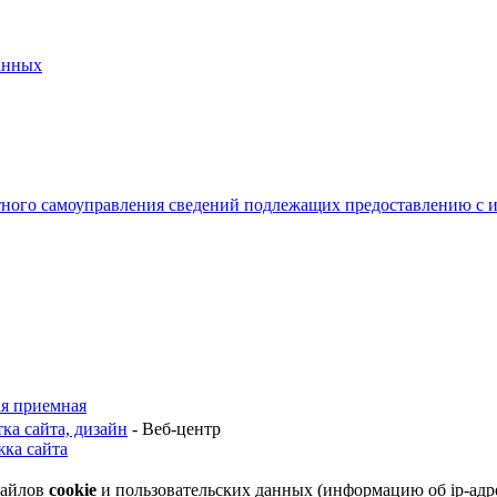
анных
тного самоуправления сведений подлежащих предоставлению с и
я приемная
тка сайта, дизайн
- Веб-центр
ка сайта
файлов
cookie
и пользовательских данных (информацию об
ip-адр