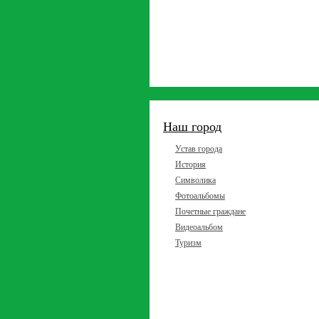
Наш город
Устав города
История
Символика
Фотоальбомы
Почетные граждане
Видеоальбом
Туризм