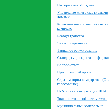
Информация об отделе
Управление многоквартирными
домами
Коммунальный и энергетически
комплекс
Благоустройство
Энергосбережение
Тарифное регулирование
Стандарты раскрытия информа
Вопрос-ответ
Приоритетный проект
Сделаем город комфортней (Он
голосование)
Публичные консультации НПА
Транспортная инфраструктура
Муниципальный контроль на