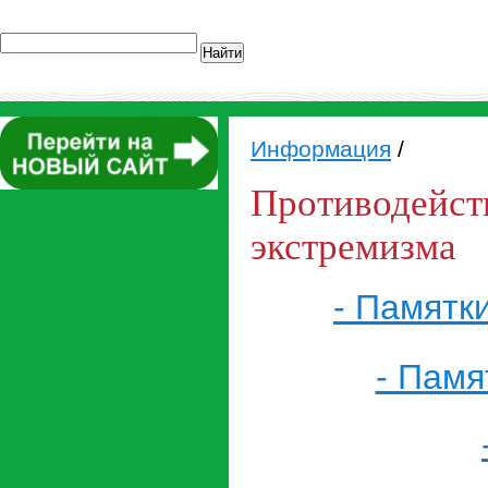
Найти
Информация
/
Противодейст
экстремизма
- Памятки
- Памя